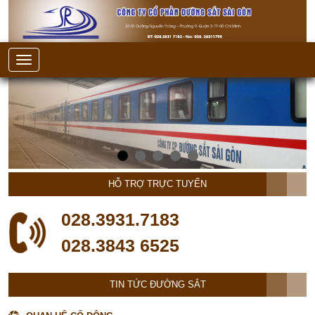
HỖ TRỢ TRỰC TUYẾN
028.3931.7183
028.3843 6525
TIN TỨC ĐƯỜNG SẮT