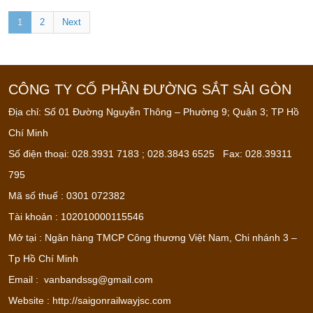
1
2
Next
CÔNG TY CỔ PHẦN ĐƯỜNG SẮT SÀI GÒN
Địa chỉ: Số 01 Đường Nguyễn Thông – Phường 9; Quận 3; TP Hồ
Chí Minh
Số điện thoại: 028.3931 7183 ; 028.3843 6525 Fax: 028.39311
795
Mã số thuế : 0301 072382
Tài khoản : 102010000115546
Mở tại : Ngân hàng TMCP Công thương Việt Nam, Chi nhánh 3 –
Tp Hồ Chí Minh
Email :
vanbandssg@gmail.com
Website : http://saigonrailwayjsc.com